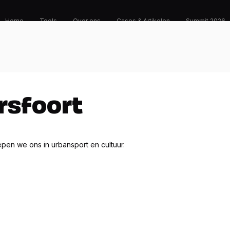
Home
Tools
Over ons
Cases & Artikelen
Summit 2026
rsfoort
en we ons in urbansport en cultuur. 