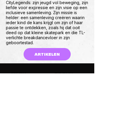
CityLegends: zijn jeugd vol beweging, zijn
liefde voor expressie en zijn visie op een
inclusieve samenleving. Zijn missie is
helder: een samenleving creëren waarin
ieder kind de kans krijgt om zijn of haar
passie te ontdekken, zoals hij dat ooit
deed op dat kleine skatepark en die TL-
verlichte breakdancevloer in zijn
geboortestad.
ARTIKELEN
MENU
SOCIAL
Producten
LinkedIn
Summit
Instagram
Over ons
Cases & Artikelen
Contact
CONTACT
yorick@citylegends.nl
+31 652457742