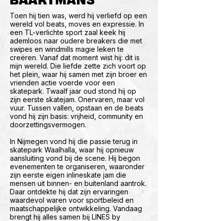
Toen hij tien was, werd hij verliefd op een
wereld vol beats, moves en expressie. In
een TL-verlichte sport zaal keek hij
ademloos naar oudere breakers die met
swipes en windmills magie leken te
creëren. Vanaf dat moment wist hij: dit is
mijn wereld. Die liefde zette zich voort op
het plein, waar hij samen met zijn broer en
vrienden actie voerde voor een
skatepark. Twaalf jaar oud stond hij op
zijn eerste skatejam. Onervaren, maar vol
vuur. Tussen vallen, opstaan en de beats
vond hij zijn basis: vrijheid, community en
doorzettingsvermogen.
In Nijmegen vond hij die passie terug in
skatepark Waalhalla, waar hij opnieuw
aansluiting vond bij de scene. Hij begon
evenementen te organiseren, waaronder
zijn eerste eigen inlineskate jam die
mensen uit binnen- en buitenland aantrok.
Daar ontdekte hij dat zijn ervaringen
waardevol waren voor sportbeleid en
maatschappelijke ontwikkeling. Vandaag
brengt hij alles samen bij LINES by