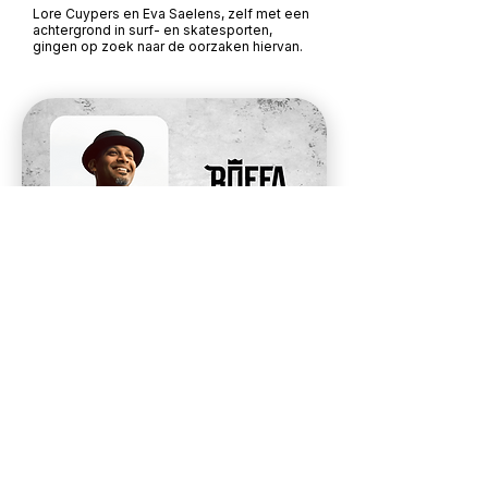
Lore Cuypers en Eva Saelens, zelf met een
achtergrond in surf- en skatesporten,
gingen op zoek naar de oorzaken hiervan.
Rajiv Bhagwanbali
ROFFA
De verandering die street culture
teweegbrengt
Rajiv Bhagwanbali
zal aan de hand van
persoonlijke anekdotes
de verandering
die street culture teweeg kan brengen
proberen te schetsen tijdens de Summit.
Welke kernwaarden en competenties
worden aangewakkerd in het proces van
community vorming en talentontwikkeling
binnen de street culture. Rajiv neemt je mee