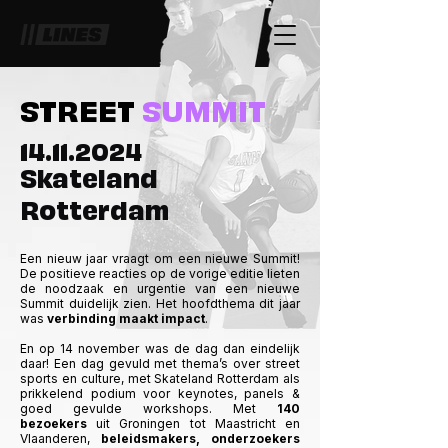
STREET
SUMMIT
14.11.2024
Skateland
Rotterdam
Een nieuw jaar vraagt om een nieuwe Summit!
De positieve reacties op de vorige editie lieten
de noodzaak en urgentie van een nieuwe
Summit duidelijk zien. Het hoofdthema dit jaar
was
verbinding maakt impact
.
En op 14 november was de dag dan eindelijk
daar! Een dag gevuld met thema’s over street
sports en culture, met
Skateland Rotterdam
als
prikkelend podium voor keynotes, panels &
goed gevulde workshops. Met
140
bezoekers
uit Groningen tot Maastricht en
Vlaanderen,
beleidsmakers, onderzoekers