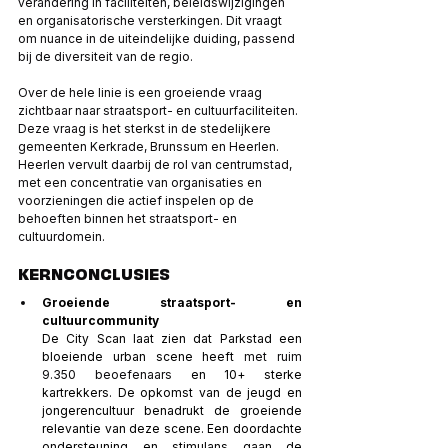
verandering in faciliteiten, beleidswijzigingen 
en organisatorische versterkingen. Dit vraagt 
om nuance in de uiteindelijke duiding, passend 
bij de diversiteit van de regio. 
Over de hele linie is een groeiende vraag 
zichtbaar naar straatsport- en cultuurfaciliteiten.
Deze vraag is het sterkst in de stedelijkere 
gemeenten Kerkrade, Brunssum en Heerlen. 
Heerlen vervult daarbij de rol van centrumstad, 
met een concentratie van organisaties en 
voorzieningen die actief inspelen op de 
behoeften binnen het straatsport- en 
cultuurdomein.
KERNCONCLUSIES 
Groeiende straatsport- en 
cultuurcommunity    
De City Scan laat zien dat Parkstad een 
bloeiende urban scene heeft 
met ruim 
9.350 beoefenaars
 en 10+ sterke 
kartrekkers. De opkomst van de jeugd en 
jongerencultuur benadrukt de groeiende 
relevantie van deze scene. Een doordachte 
ondersteuning en stimulans gaan de 