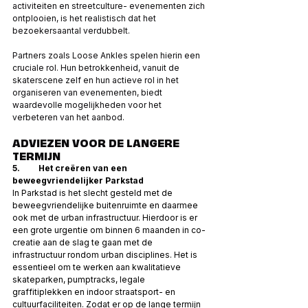
activiteiten en streetculture- evenementen zich 
ontplooien, is het realistisch dat het 
bezoekersaantal verdubbelt.
Partners zoals Loose Ankles spelen hierin een 
cruciale rol. Hun betrokkenheid, vanuit de 
skaterscene zelf en hun actieve rol in het 
organiseren van evenementen, biedt 
waardevolle mogelijkheden voor het 
verbeteren van het aanbod.
ADVIEZEN VOOR DE LANGERE 
TERMIJN
5.         Het creëren van een 
beweegvriendelijker Parkstad
In Parkstad is het slecht gesteld met de 
beweegvriendelijke buitenruimte en daarmee 
ook met de urban infrastructuur. Hierdoor is er 
een grote urgentie om binnen 6 maanden in co-
creatie aan de slag te gaan met de 
infrastructuur rondom urban disciplines. Het is 
essentieel om te werken aan kwalitatieve 
skateparken, pumptracks, legale 
graffitiplekken en indoor straatsport- en 
cultuurfaciliteiten. Zodat er op de lange termijn 