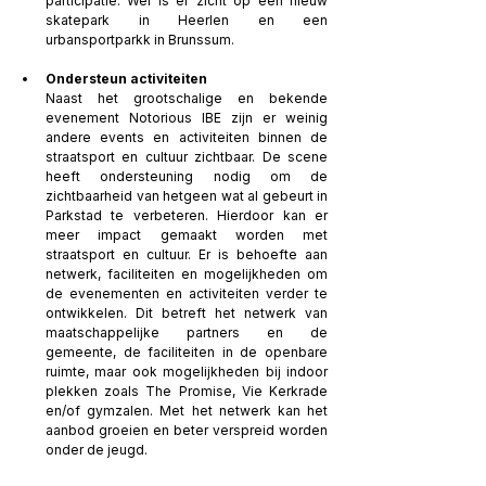
participatie. Wel is er zicht op een nieuw 
skatepark in Heerlen en een 
urbansportparkk in Brunssum. 
Ondersteun activiteiten
Naast het grootschalige en bekende 
evenement Notorious IBE zijn er weinig 
andere events en activiteiten binnen de 
straatsport en cultuur zichtbaar. De scene 
heeft ondersteuning nodig om de 
zichtbaarheid van hetgeen wat al gebeurt in 
Parkstad te verbeteren. Hierdoor kan er 
meer impact gemaakt worden met 
straatsport en cultuur. Er is behoefte aan 
netwerk, faciliteiten en mogelijkheden om 
de evenementen en activiteiten verder te 
ontwikkelen. Dit betreft het netwerk van 
maatschappelijke partners en de 
gemeente, de faciliteiten in de openbare 
ruimte, maar ook mogelijkheden bij indoor 
plekken zoals The Promise, Vie Kerkrade 
en/of gymzalen. Met het netwerk kan het 
aanbod groeien en beter verspreid worden 
onder de jeugd.