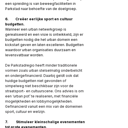
een spreiding is van beweegfaciliteiten in 
Parkstad naar behoefte van de doelgroep.
6.        Creëer eerlijke sport en cultuur 
budgetten.
Wanneer een urban netwerkgroep is 
gerealiseerd en een visie is ontwikkeld, zijn er 
budgetten nodig die het urban domein een 
kickstart geven en laten excelleren. Budgetten 
waardoor urban organisaties duurzaam en 
levensvatbaar worden.  
De Parkstadregio heeft minder traditionele 
vormen zoals urban stelselmatig onderbelicht 
en ondergefinancierd. Daarbij geldt ook dat 
huidige budgetten niet gevonden of 
simpelweg niet beschikbaar zijn voor de 
straatsport- en cultuurscene. Ons advies is om 
een ‘urban pot’ te realiseren, met financiële 
mogelijkheden en lobbymogelijkheden. 
Gefinancierd vanuit een mix van de domeinen 
sport, cultuur en welzijn.
7.         Stimuleer kleinschalige evenementen 
tot grote evenementen
.